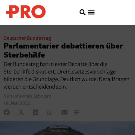
Deutscher Bundestag
Parlamentarier debattieren über
Sterbehilfe
Der Bundestag hat in einer Debatte über die
Sterbehilfe diskutiert. Drei Gesetzesvorschläge
bildeten die Grundlage. Deutlich wurde: Detailfragen
werden entscheidend sein.
Von Johannes Schwarz
18. Mai 2022