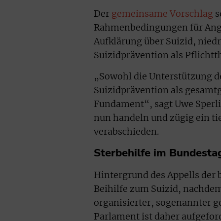
Der
gemeinsame Vorschlag
s
Rahmenbedingungen für Ange
Aufklärung über Suizid, nied
Suizidprävention als Pflicht
„Sowohl die Unterstützung de
Suizidprävention als gesamtg
Fundament“, sagt Uwe Sperli
nun handeln und zügig ein ti
verabschieden.
Sterbehilfe im Bundesta
Hintergrund des Appells der 
Beihilfe zum Suizid, nachde
organisierter, sogenannter ge
Parlament ist daher aufgeford