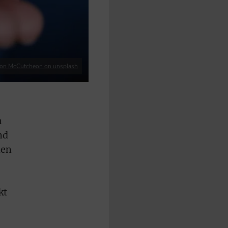
on McCutcheon on unsplash
n
nd
den
kt