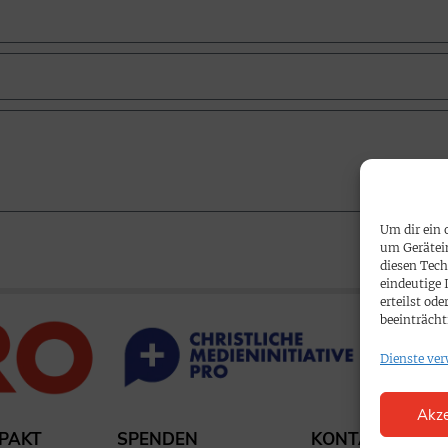
Um dir ein 
um Gerätei
diesen Tech
eindeutige 
erteilst o
beeinträcht
Dienste ver
Akze
PAKT
SPENDEN
KONTAKT