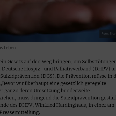
Foto:
Shar
as Leben
 ein Gesetz auf den Weg bringen, um Selbsttötunge
er Deutsche Hospiz- und Palliativverband (DHPV) u
r Suizidprävention (DGS). Die Prävention müsse in 
„Bevor wir überhaupt eine gesetzlich geregelte
der gar zu deren Umsetzung bundesweite
 ziehen, muss dringend die Suizidprävention gestär
ende des DHPV, Winfried Hardinghaus, in einer am
Pressemitteilung.