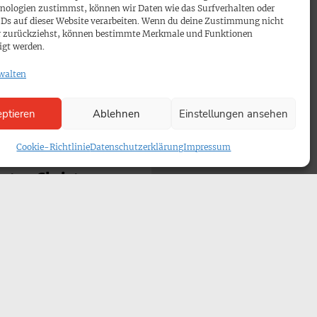
nologien zustimmst, können wir Daten wie das Surfverhalten oder
IDs auf dieser Website verarbeiten. Wenn du deine Zustimmung nicht
der zurückziehst, können bestimmte Merkmale und Funktionen
igt werden.
walten
ptieren
Ablehnen
Einstellungen ansehen
e
Cookie-Richtlinie
Datenschutzerklärung
Impressum
ntation über
rsten Christen
kleinen jüdischen
n Reich eine
 Theologen der
nd Bonn sind an
frühen
 Entstanden ist
utube-