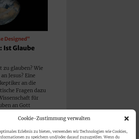
se Designed“
 Ist Glaube
ott zu glauben? Wie
 an Jesus? Eine
keptiker an die
tische Fragen dazu
Wissenschaft für
uben an Gott
Cookie-Zustimmung verwalten
optimales Erlebnis zu bieten, verwenden wir Technologien wie Cookies,
nformationen zu speichern und/oder darauf zuzugreifen. Wenn du