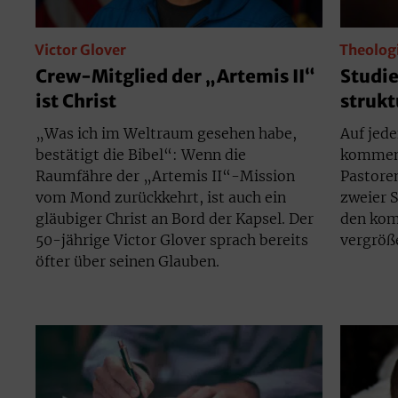
Victor Glover
Theolog
Crew-Mitglied der „Artemis II“
Studi
ist Christ
struk
„Was ich im Weltraum gesehen habe,
Auf jed
bestätigt die Bibel“: Wenn die
kommen 
Raumfähre der „Artemis II“-Mission
Pastoren
vom Mond zurückkehrt, ist auch ein
zweier S
gläubiger Christ an Bord der Kapsel. Der
den kom
50-jährige Victor Glover sprach bereits
vergröß
öfter über seinen Glauben.