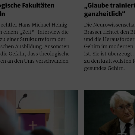
gische Fakultäten
„Glaube trainier
ln
ganzheitlich“
rechtler Hans Michael Heinig
Die Neurowissenschaf
in einem „Zeit“-Interview die
Brasser richtet den B
zu einer Strukturreform der
und die Herausforder
ischen Ausbildung. Ansonsten
Gehirn im modernen A
die Gefahr, dass theologische
ist. Sie ist überzeugt
ten an den Unis verschwinden.
zu den kraftvollsten 
gesundes Gehirn.