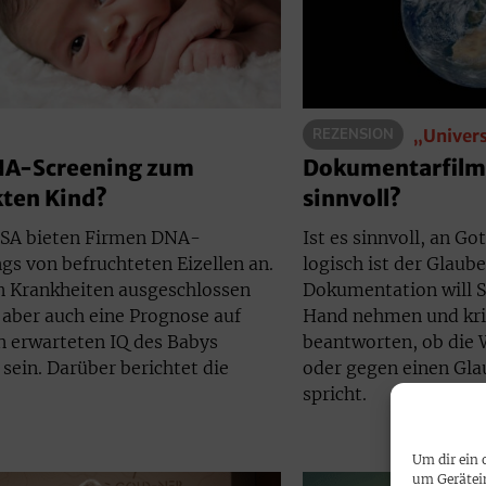
REZENSION
„Univer
NA-Screening zum
Dokumentarfilm:
kten Kind?
sinnvoll?
USA bieten Firmen DNA-
Ist es sinnvoll, an G
gs von befruchteten Eizellen an.
logisch ist der Glaube
en Krankheiten ausgeschlossen
Dokumentation will S
 aber auch eine Prognose auf
Hand nehmen und kri
n erwarteten IQ des Babys
beantworten, ob die 
sein. Darüber berichtet die
oder gegen einen Gla
spricht.
Um dir ein 
um Gerätei