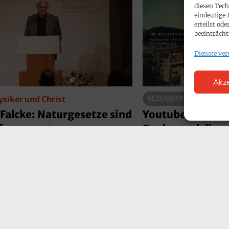
diesen Tech
eindeutige 
erteilst o
beeinträcht
Dienste ver
Akze
siker und Christ
REZENSION
Filmseri
Falcke: Naturgesetze sind
Youtube-Dokume
fungsworte
Paulus und die e
ulärwissenschaftliche Magazin
Wie konnte aus einer 
um der Wissenschaft“ hat mit
„Sekte“ im Römische
rophysiker Heino Falcke über
Weltreligion werden?
ssenschaft und Glauben
Universitäten Bern u
hen. In dem Gespräch bekannte
wichtige Stätten des 
 die Wissenschaft eine
Christentums gereist.
iche Frage nicht beantworten
eine sehenswerte Yo