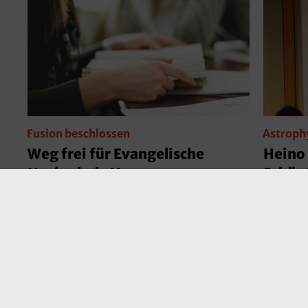
Fusion beschlossen
Astrophy
Weg frei für Evangelische
Heino 
Hochschule Hessen
Schöp
Die Evangelische Hochschule Darmstadt
Das pop
und die CVJM-Hochschule Kassel
„Spektr
schließen sich zusammen. Das hessische
dem Ast
Kabinett hat dem Vertrag zugestimmt.
Naturwi
gesproc
er, dass
wesentl