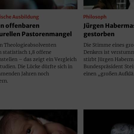
ische Ausbildung
Philosoph
en offenbaren
Jürgen Habermas
turellen Pastorenmangel
gestorben
en Theologieabsolventen
Die Stimme eines gr
statistisch 1,8 offene
Denkers ist verstumm
stellen – das zeigt ein Vergleich
stirbt Jürgen Haberm
tudien. Die Lücke dürfte sich in
Bundespräsident Stei
menden Jahren noch
einen „großen Aufklä
ern.