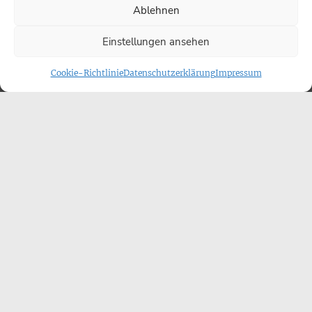
Ablehnen
Einstellungen ansehen
Cookie-Richtlinie
Datenschutzerklärung
Impressum
„Gesichter der Welt“
KOLUMNE
Angie und Pit Mumssen – und die
Gedanken zur Tageslosung
USA, Indien, Äthiopien, Israel, Elmshorn – an diesen
und weiteren Orten haben Angela und Hans-Peter
Mumssen ihre täglichen „Gedanken zur Tageslosung“
aufgenommen, mehr als 4.500 Folgen.
Uwe
Heimowski
über ein ausgezeichnetes
Medienphänomen.