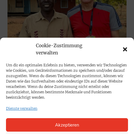
Cookie-Zustimmung
„Gesichter der Welt“
KOLUMNE
verwalten
Honorable Othow Okoti – und das
Um dir ein optimales Erlebnis zu bieten, verwenden wir Technologien
Radio der Versöhnung
wie Cookies, um Geräteinformationen zu speichern und/oder darauf
zuzugreifen. Wenn du diesen Technologien zustimmst, können wir
Othow Okoti betreibt eine Radiostation im Südsudan.
Daten wie das Surfverhalten oder eindeutige IDs auf dieser Website
Damit will der die Menschen in der Region mit
verarbeiten. Wenn du deine Zustimmung nicht erteilst oder
Friedensbotschaften erreichen. Wie er dadurch sogar
zurückziehst, können bestimmte Merkmale und Funktionen
beeinträchtigt werden.
zum Landrat wurde, hat
Uwe Heimowski
vor Ort
erfahren.
Dienste verwalten
Akzeptieren