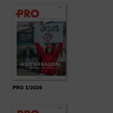
PRO 1/2026