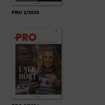
PRO 1/2025