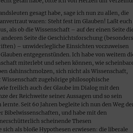
recht getan habe, bitte ich von Herzen um Verzeihu
ndsleuten gesagt habe, sage ich nun zu allen, die
anvertraut waren: Steht fest im Glauben! Laßt euch
aus, als ob die Wissenschaft – auf der einen Seite di
 anderen Seite die Geschichtsforschung (besonder
riften) – unwiderlegliche Einsichten vorzuweisen
n Glauben entgegenstünden. Ich habe von weitem di
chaft miterlebt und sehen können, wie scheinbar
en dahinschmolzen, sich nicht als Wissenschaft,
r Wissenschaft zugehörige philosophische
wie freilich auch der Glaube im Dialog mit den
ze der Reichweite seiner Aussagen und so sein
 lernte. Seit 60 Jahren begleite ich nun den Weg de
er Bibelwissenschaften, und habe mit den
nerschütterlich scheinende Thesen
ich als bloße Hypothesen erwiesen: die liberale