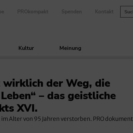
be
PROkompakt
Spenden
Kontakt
Kultur
Meinung
t wirklich der Weg, die
Leben“ – das geistliche
kts XVI.
t im Alter von 95 Jahren verstorben. PRO dokumenti