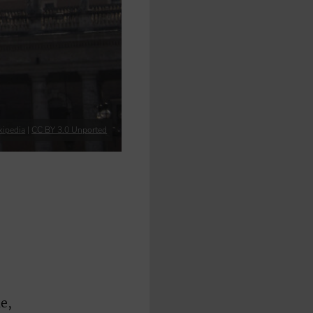
kipedia
|
CC BY 3.0 Unported
e,