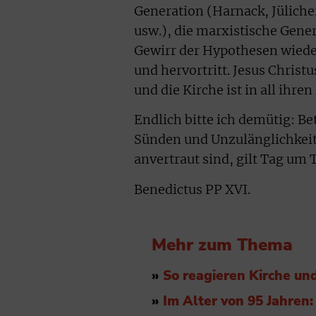
Generation (Harnack, Jüliche
usw.), die marxistische Gene
Gewirr der Hypothesen wieder
und hervortritt. Jesus Christ
und die Kirche ist in all ihre
Endlich bitte ich demütig: Be
Sünden und Unzulänglichkeite
anvertraut sind, gilt Tag u
Benedictus PP XVI.
Mehr zum Thema
»
So reagieren Kirche und
»
Im Alter von 95 Jahren: 