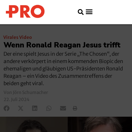
Virales Video
Wenn Ronald Reagan Jesus trifft
Der eine spielt Jesus in der Serie „The Chosen“, der
andere verkörpert in einem kommenden Biopic den
ehemaligen und gläubigen US-Präsidenten Ronald
Reagan – ein Video des Zusammentreffens der
beiden geht viral.
Von Jörn Schumacher
22. Juli 2024