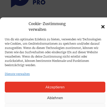
PRINTAUSGABE
Cookie-Zustimmung
Mediadaten
verwalten
Um dir ein optimales Erlebnis zu bieten, verwenden wir Technologien
PROKOMPAKT
wie Cookies, um Geräteinformationen zu speichern und/oder darauf
Impressum
zuzugreifen. Wenn du diesen Technologien zustimmst, können wir
Daten wie das Surfverhalten oder eindeutige IDs auf dieser Website
verarbeiten. Wenn du deine Zustimmung nicht erteilst oder
zurückziehst, können bestimmte Merkmale und Funktionen
SPENDEN
beeinträchtigt werden.
Datenschutz
Dienste verwalten
KONTAKT
Akzeptieren
Cookie-Richtlinie
Ablehnen