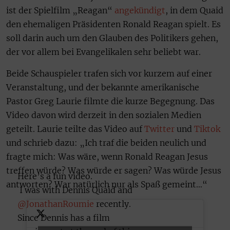
ist der Spielfilm „Reagan“
angekündigt
, in dem Quaid
den ehemaligen Präsidenten Ronald Reagan spielt. Es
soll darin auch um den Glauben des Politikers gehen,
der vor allem bei Evangelikalen sehr beliebt war.
Beide Schauspieler trafen sich vor kurzem auf einer
Veranstaltung, und der bekannte amerikanische
Pastor Greg Laurie filmte die kurze Begegnung. Das
Video davon wird derzeit in den sozialen Medien
geteilt. Laurie teilte das Video auf
Twitter
und
Tiktok
und schrieb dazu: „Ich traf die beiden neulich und
fragte mich: Was wäre, wenn Ronald Reagan Jesus
treffen würde? Was würde er sagen? Was würde Jesus
Here’s a fun video.
antworten? War natürlich nur als Spaß gemeint…“
I was with Dennis Quaid and
@JonathanRoumie
recently.
Since Dennis has a film