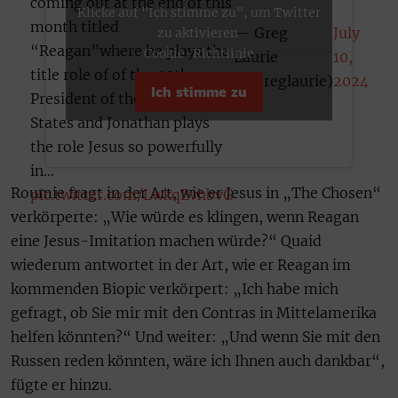
coming out at the end of this
Klicke auf "Ich stimme zu", um Twitter
month titled
— Greg
July
zu aktivieren
“Reagan”where he plays the
Cookie-Richtlinie
Laurie
10,
title role of of the 40th
(@greglaurie)
2024
Ich stimme zu
President of the United
States and Jonathan plays
the role Jesus so powerfully
in…
Roumie fragt in der Art, wie er Jesus in „The Chosen“
pic.twitter.com/LwkqEvhbvG
verkörperte: „Wie würde es klingen, wenn Reagan
eine Jesus-Imitation machen würde?“ Quaid
wiederum antwortet in der Art, wie er Reagan im
kommenden Biopic verkörpert: „Ich habe mich
gefragt, ob Sie mir mit den Contras in Mittelamerika
helfen könnten?“ Und weiter: „Und wenn Sie mit den
Russen reden könnten, wäre ich Ihnen auch dankbar“,
fügte er hinzu.