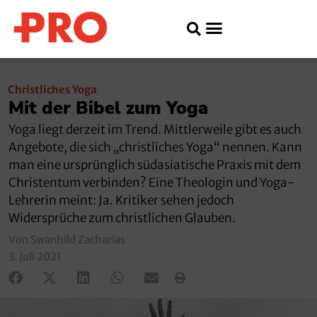
Christliches Yoga
Mit der Bibel zum Yoga
Yoga liegt derzeit im Trend. Mittlerweile gibt es auch
Angebote, die sich „christliches Yoga“ nennen. Kann
man eine ursprünglich südasiatische Praxis mit dem
Christentum verbinden? Eine Theologin und Yoga-
Lehrerin meint: Ja. Kritiker sehen jedoch
Widersprüche zum christlichen Glauben.
Von Swanhild Zacharias
3. Juli 2021