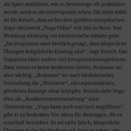
als Sport ausführen, wie es heutzutage oft praktiziert
werde, noch es als Gebetspraxis sehen. Ein Indiz dafür
ist für Kotsch, dass es bei dem größten europäischen
Yoga-Netzwerk „Yoga Vidya“ mit Sitz in Horn-Bad
Meinberg eindeutig um hinduistische Inhalte gehe.
„Im Programm wird deutlich gesagt, dass körperliche
Übungen lediglich ein Einstieg sind“, sagt Kotsch. Das
Yogasutra biete zudem viel Interpretationsspielraum.
Zwar nenne es keine konkreten Götter, Brahman sei
aber wichtig. „Brahman“ ist nach hinduistischer
Vorstellung die „Weltseele“, ein unpersönliches,
göttliches Konzept ohne Schöpfer. Kotsch sieht Yoga
eher als „Konkurrenzveranstaltung“ zum
Christentum. „Yoga kann auch von Gott wegführen“,
gibt er zu bedenken. Vor allem für diejenigen, die es
ernsthaft betrieben. Es sei nicht falsch, körperliche
Übungen in der Verbindung mit Gott zu sehen, wie