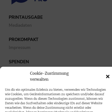
PRINTAUSGABE
Mediadaten
PROKOMPAKT
Impressum
SPENDEN
Datenschutz
Cookie-Zustimmung
verwalten
KONTAKT
Um dir ein optimales Erlebnis zu bieten, verwenden wir Technologien
Cookie-Richtlinie
wie Cookies, um Geräteinformationen zu speichern und/oder darauf
zuzugreifen. Wenn du diesen Technologien zustimmst, können wir
Daten wie das Surfverhalten oder eindeutige IDs auf dieser Website
verarbeiten. Wenn du deine Zustimmung nicht erteilst oder