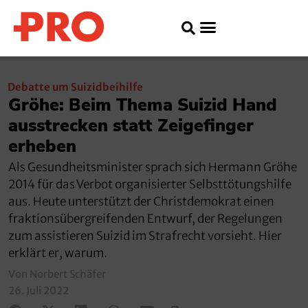
Debatte um Suizidbeihilfe
Gröhe: Beim Thema Suizid Hand
ausstrecken statt Zeigefinger
erheben
Als Gesundheitsminister sprach sich Hermann Gröhe
2014 für das Verbot organisierter Selbsttötungshilfe
aus. Heute unterstützt der Christdemokrat einen
fraktionsübergreifenden Entwurf, der Regelungen
zum assistieren Suizid im Strafrecht vorsieht. Hier
erklärt er, warum.
Von Norbert Schäfer
26. Juli 2022