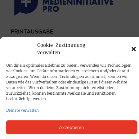
PRINTAUSGABE
Mediadaten
Cookie-Zustimmung
verwalten
PROKOMPAKT
Um dir ein optimales Erlebnis zu bieten, verwenden wir Technologien
Impressum
wie Cookies, um Geräteinformationen zu speichern und/oder darauf
zuzugreifen. Wenn du diesen Technologien zustimmst, können wir
Daten wie das Surfverhalten oder eindeutige IDs auf dieser Website
SPENDEN
verarbeiten. Wenn du deine Zustimmung nicht erteilst oder
zurückziehst, können bestimmte Merkmale und Funktionen
Datenschutz
beeinträchtigt werden.
Dienste verwalten
KONTAKT
Cookie-Richtlinie
Akzeptieren