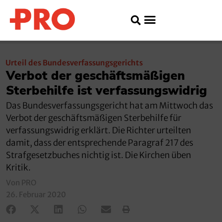
Urteil des Bundesverfassungsgerichts
Verbot der geschäftsmäßigen
Sterbehilfe ist verfassungswidrig
Das Bundesverfassungsgericht hat am Mittwoch das
Verbot der geschäftsmäßigen Sterbehilfe für
verfassungswidrig erklärt. Die Richter urteilten
damit, dass der entsprechende Paragraf 217 des
Strafgesetzbuches nichtig ist. Die Kirchen üben
Kritik.
Von PRO
26. Februar 2020