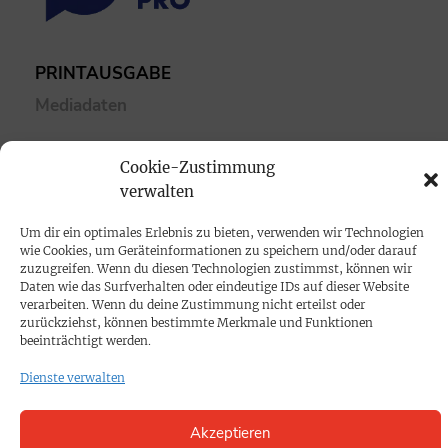
PRINTAUSGABE
Mediadaten
PROKOMPAKT
Cookie-Zustimmung
verwalten
Impressum
Um dir ein optimales Erlebnis zu bieten, verwenden wir Technologien
SPENDEN
wie Cookies, um Geräteinformationen zu speichern und/oder darauf
zuzugreifen. Wenn du diesen Technologien zustimmst, können wir
Datenschutz
Daten wie das Surfverhalten oder eindeutige IDs auf dieser Website
verarbeiten. Wenn du deine Zustimmung nicht erteilst oder
zurückziehst, können bestimmte Merkmale und Funktionen
KONTAKT
beeinträchtigt werden.
Cookie-Richtlinie
Dienste verwalten
Akzeptieren