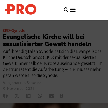
EKD-Synode
Evangelische Kirche will bei
sexualisierter Gewalt handeln
Auf ihrer digitalen Synode hat sich die Evangelische
Kirche Deutschlands (EKD) mit der sexualisierten
Gewalt innerhalb der Kirche auseinandergesetzt. Im
Zentrum steht die Aufarbeitung – hier müsse mehr
getan werden, so die Synode.
Von Johannes Schwarz
9. November 2021