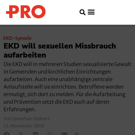
EKD-Synode
EKD will sexuellen Missbrauch
aufarbeiten
Die EKD will in mehreren Studien sexualisierte Gewalt
in Gemeinden und kirchlichen Einrichtungen
aufarbeiten. Auch eine unabhängige zentrale
Anlaufstelle will sie einrichten. Betroffene werden
ermutigt, sich dort zu melden. Für die Aufarbeitung
und Prävention setzt die EKD auch auf deren
Erfahrungen.
Von Jonathan Steinert
13. November 2018