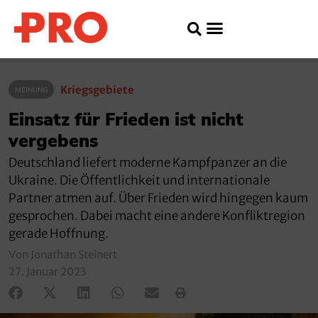
Kriegsgebiete
MEINUNG
Einsatz für Frieden ist nicht
vergebens
Deutschland liefert moderne Kampfpanzer an die
Ukraine. Die Öffentlichkeit und internationale
Partner atmen auf. Über Frieden wird hingegen kaum
gesprochen. Dabei macht eine andere Konfliktregion
gerade Hoffnung.
Von Jonathan Steinert
27. Januar 2023