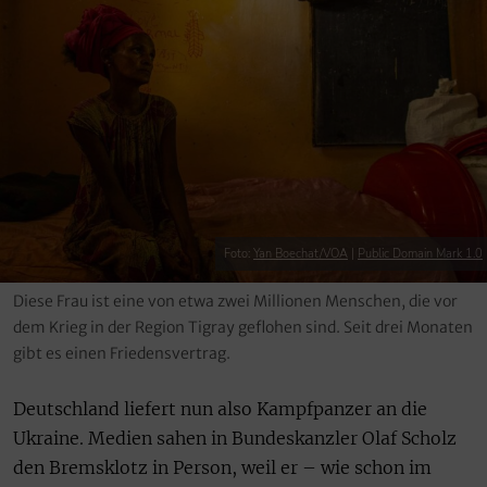
Foto:
Yan Boechat/VOA
|
Public Domain Mark 1.0
Diese Frau ist eine von etwa zwei Millionen Menschen, die vor
dem Krieg in der Region Tigray geflohen sind. Seit drei Monaten
gibt es einen Friedensvertrag.
Deutschland liefert nun also Kampfpanzer an die
Ukraine. Medien sahen in Bundeskanzler Olaf Scholz
den Bremsklotz in Person, weil er – wie schon im