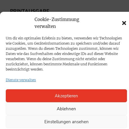
PRINTAUSGABE
Cookie-Zustimmung
Mediadaten
verwalten
PROKOMPAKT
Um dir ein optimales Erlebnis zu bieten, verwenden wir Technologien
wie Cookies, um Geräteinformationen zu speichern und/oder darauf
Impressum
zuzugreifen. Wenn du diesen Technologien zustimmst, können wir
Daten wie das Surfverhalten oder eindeutige IDs auf dieser Website
verarbeiten. Wenn du deine Zustimmung nicht erteilst oder
SPENDEN
zurückziehst, können bestimmte Merkmale und Funktionen
beeinträchtigt werden.
Datenschutz
Dienste verwalten
KONTAKT
Akzeptieren
Cookie-Richtlinie
Ablehnen
Einstellungen ansehen