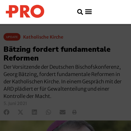
Katholische Kirche
UPDATE
Bätzing fordert fundamentale
Reformen
Der Vorsitzende der Deutschen Bischofskonferenz,
Georg Bätzing, fordert fundamentale Reformen in
der Katholischen Kirche. In einem Gespräch mit der
ARD plädiert er für Gewaltenteilung und einer
Kontrolle der Macht.
5. Juni 2021