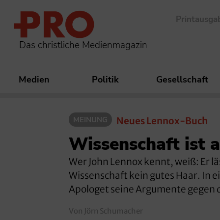
Printausga
Das christliche Medienmagazin
Medien
Politik
Gesellschaft
MEINUNG
Neues Lennox-Buch
Wissenschaft ist 
Wer John Lennox kennt, weiß: Er l
Wissenschaft kein gutes Haar. In 
Apologet seine Argumente gegen
Von Jörn Schumacher