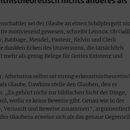
ntnistheoretisch nichts anderes als
nschaftler sei der Glaube an einen Schöpfergott ni
tiv motivierend gewesen, schreibt Lennox. Ob Galil
y, Babbage, Mendel, Pasteur, Kelvin und Clerk
ie dunklen Ecken des Universums, die tatsächlich
ft mehr als genug Belege für Gottes Existenz und
: Atheismus selbst sei streng erkenntnistheoretisc
als Glaube. Dawkins stelle den Glauben, den er
dar. „Es gehört nicht zur biblischen Sicht der Dinge,
ll, wofür es keine Beweise gibt. Genau wie in der
e, Vernunft und Beweise zusammen“, argumentiert
des Glaubens erweise sich als das genaue Gegenteil