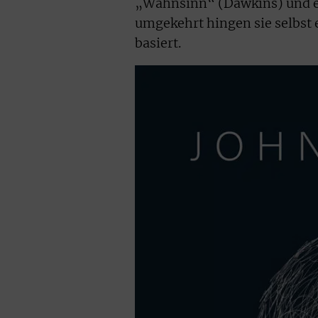
„Wahnsinn“ (Dawkins) und e
umgekehrt hingen sie selbst 
basiert.