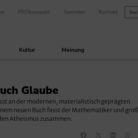
be
PROkompakt
Spenden
Kontakt
Kultur
Meinung
auch Glaube
ässt an der modernen, materialistisch geprägten
einem neuen Buch fasst der Mathematiker und groß
 den Atheismus zusammen.