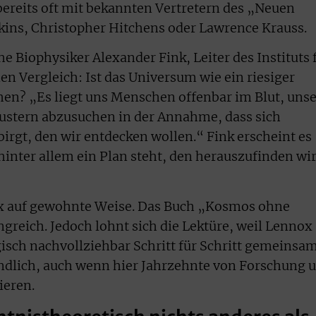
bereits oft mit bekannten Vertretern des „Neuen
ins, Christopher Hitchens oder Lawrence Krauss.
e Biophysiker Alexander Fink, Leiter des Instituts 
n Vergleich: Ist das Universum wie ein riesiger
n? „Es liegt uns Menschen offenbar im Blut, uns
stern abzusuchen in der Annahme, dass sich
rbirgt, den wir entdecken wollen.“ Fink erscheint es
inter allem ein Plan steht, den herauszufinden wi
ox auf gewohnte Weise. Das Buch „Kosmos ohne
greich. Jedoch lohnt sich die Lektüre, weil Lennox
sch nachvollziehbar Schritt für Schritt gemeinsa
ändlich, auch wenn hier Jahrzehnte von Forschung 
eren.