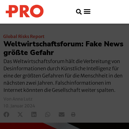
Global Risks Report
Weltwirtschaftsforum: Fake News
größte Gefahr
Das Weltwirtschaftsforum hält die Verbreitung von
Desinformationen durch Künstliche Intelligenz für
eine der größten Gefahren für die Menschheit in den
nächsten zwei Jahren. Falschinformationen im
Internet könnten die Gesellschaft weiter spalten.
Von Anna Lutz
10. Januar 2024