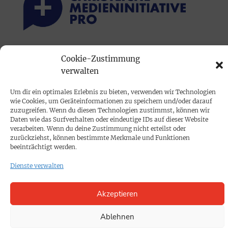
PRINTAUSGABE
Cookie-Zustimmung
verwalten
Mediadaten
Um dir ein optimales Erlebnis zu bieten, verwenden wir Technologien
PROKOMPAKT
wie Cookies, um Geräteinformationen zu speichern und/oder darauf
zuzugreifen. Wenn du diesen Technologien zustimmst, können wir
Impressum
Daten wie das Surfverhalten oder eindeutige IDs auf dieser Website
verarbeiten. Wenn du deine Zustimmung nicht erteilst oder
zurückziehst, können bestimmte Merkmale und Funktionen
SPENDEN
beeinträchtigt werden.
Datenschutz
Dienste verwalten
KONTAKT
Akzeptieren
Cookie-Richtlinie
Ablehnen