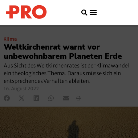
Klima
Weltkirchenrat warnt vor
unbewohnbarem Planeten Erde
Aus Sicht des Weltkirchenrates ist der Klimawandel
ein theologisches Thema. Daraus müsse sich ein
entsprechendes Verhalten ableiten.
16. August 2022