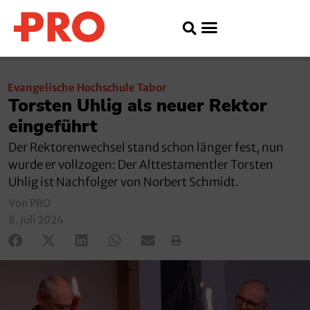
Evangelische Hochschule Tabor
Torsten Uhlig als neuer Rektor
eingeführt
Der Rektorenwechsel stand schon länger fest, nun
wurde er vollzogen: Der Alttestamentler Torsten
Uhlig ist Nachfolger von Norbert Schmidt.
Von PRO
8. Juli 2024