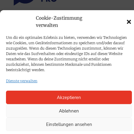
Cookie-Zustimmung
PRINTAUSGABE
verwalten
Mediadaten
Um dir ein optimales Erlebnis zu bieten, verwenden wir Technologien
wie Cookies, um Geräteinformationen zu speichern und/oder darauf
PROKOMPAKT
zuzugreifen. Wenn du diesen Technologien zustimmst, können wir
Daten wie das Surfverhalten oder eindeutige IDs auf dieser Website
Impressum
verarbeiten. Wenn du deine Zustimmung nicht erteilst oder
zurückziehst, können bestimmte Merkmale und Funktionen
beeinträchtigt werden.
SPENDEN
Dienste verwalten
Datenschutz
Akzeptieren
KONTAKT
Cookie-Richtlinie
Ablehnen
Einstellungen ansehen