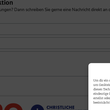
ktion
gungen? Dann schreiben Sie gerne eine Nachricht direkt an
Um dir ein 
um Gerätei
diesen Tech
eindeutige 
erteilst o
beeinträcht