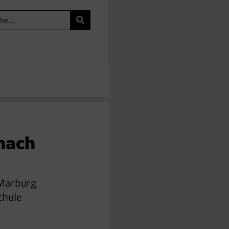
nach
 Marburg
chule