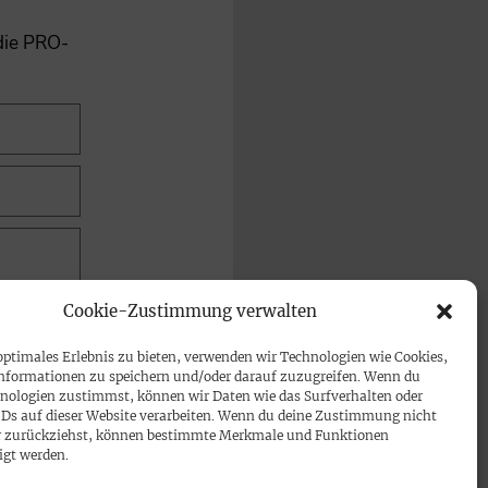
 die PRO-
Cookie-Zustimmung verwalten
optimales Erlebnis zu bieten, verwenden wir Technologien wie Cookies,
nformationen zu speichern und/oder darauf zuzugreifen. Wenn du
nologien zustimmst, können wir Daten wie das Surfverhalten oder
IDs auf dieser Website verarbeiten. Wenn du deine Zustimmung nicht
der zurückziehst, können bestimmte Merkmale und Funktionen
igt werden.