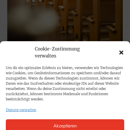
Cookie-Zustimmung
Evangelische Kirche
verwalten
Weniger als 20 Millionen: Evangelische
Um dir ein optimales Erlebnis zu bieten, verwenden wir Technologien
Kirche verliert weiter Mitglieder
wie Cookies, um Geräteinformationen zu speichern und/oder darauf
zuzugreifen. Wenn du diesen Technologien zustimmst, können wir
Der Mitgliederschwund innerhalb der Evangelischen
Daten wie das Surfverhalten oder eindeutige IDs auf dieser Website
Kirche hält weiter an. Nun hat die Kirche einen
verarbeiten. Wenn du deine Zustimmung nicht erteilst oder
Schuldigen ausgemacht.
zurückziehst, können bestimmte Merkmale und Funktionen
beeinträchtigt werden.
Dienste verwalten
Akzeptieren