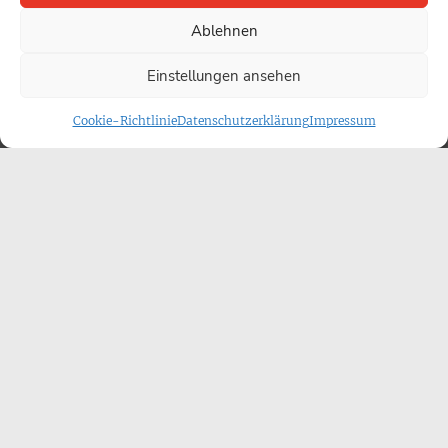
Ablehnen
Einstellungen ansehen
Cookie-Richtlinie
Datenschutzerklärung
Impressum
EKD-Ratsvorsitzende
Suizidassistenz nur als Ultima Ratio
EKD-Chefin Kurschus spricht sich für Suizidassistenz
in extremen Ausnahmefällen aus. „Als Ultima Ratio
halte ich solchen Beistand für möglich, als
verzweifelten Akt der Fürsorge und Liebe“, sagte die
58-jährige Theologin der „Rheinischen Post“.