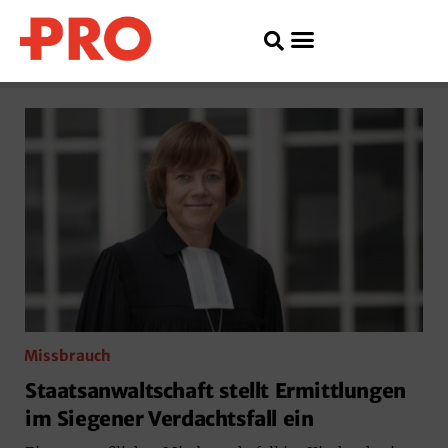
Missbrauch
Staatsanwaltschaft stellt Ermittlungen
im Siegener Verdachtsfall ein