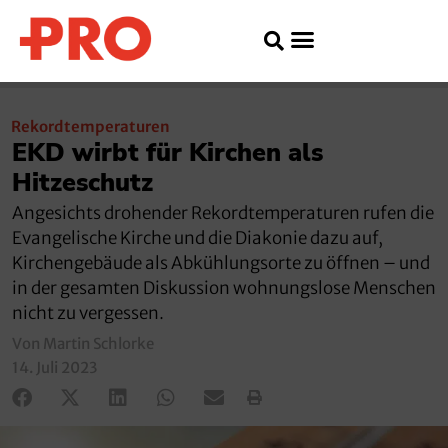
Rekordtemperaturen
EKD wirbt für Kirchen als
Hitzeschutz
Angesichts drohender Rekordtemperaturen rufen die
Evangelische Kirche und die Diakonie dazu auf,
Kirchengebäude als Abkühlungsorte zu öffnen – und
in der gesamten Diskussion wohnungslose Menschen
nicht zu vergessen.
Von Martin Schlorke
14. Juli 2023