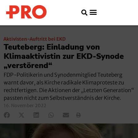
Aktivisten-Auftritt bei EKD
Teuteberg: Einladung von
Klimaaktivistin zur EKD-Synode
„verstörend“
FDP-Politikerin und Synodenmitglied Teuteberg
warnt davor, als Kirche radikale Klimaproteste zu
rechtfertigen. Die Aktionen der „Letzten Generation“
passten nicht zum Selbstverständnis der Kirche.
16. November 2022