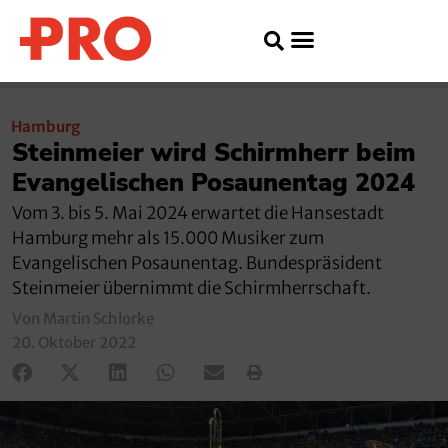
Hamburg
Steinmeier wird Schirmherr beim
Evangelischen Posaunentag 2024
Vom 3. bis 5. Mai 2024 erwartet die Hansestadt
Hamburg mehr als 15.000 Musiker zum
Evangelischen Posaunentag. Bundespräsident
Steinmeier übernimmt die Schirmherrschaft.
Von Martin Schlorke
20. Oktober 2022