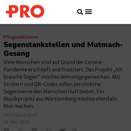
Pfingstaktionen
Segenstankstellen und Mutmach-
Gesang
Viele Menschen sind auf Grund der Corona-
Pandemie erschöpft und frustriert. Das Projekt „Ich
brauche Segen“ möchte dem entgegenwirken. Mit
Stickern und QR-Codes sollen persönliche
Segensverse den Menschen Halt bieten. Ein
Musikprojekt aus Württemberg möchte ebenfalls
Mut machen.
Von Valerie Wolf
18. Mai 2021