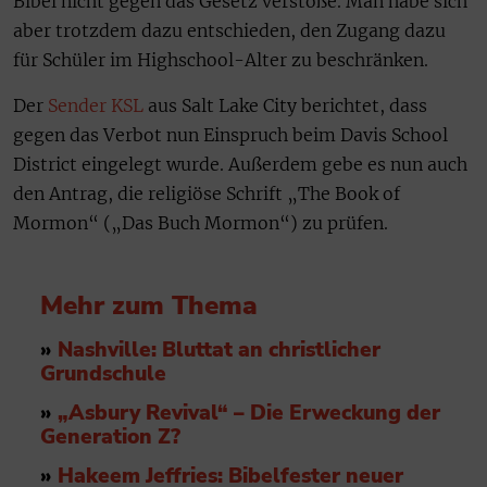
Bibel nicht gegen das Gesetz verstoße. Man habe sich
aber trotzdem dazu entschieden, den Zugang dazu
für Schüler im Highschool-Alter zu beschränken.
Der
Sender KSL
aus Salt Lake City berichtet, dass
gegen das Verbot nun Einspruch beim Davis School
District eingelegt wurde. Außerdem gebe es nun auch
den Antrag, die religiöse Schrift „The Book of
Mormon“ („Das Buch Mormon“) zu prüfen.
Mehr zum Thema
»
Nashville: Bluttat an christlicher
Grundschule
»
„Asbury Revival“ – Die Erweckung der
Generation Z?
»
Hakeem Jeffries: Bibelfester neuer