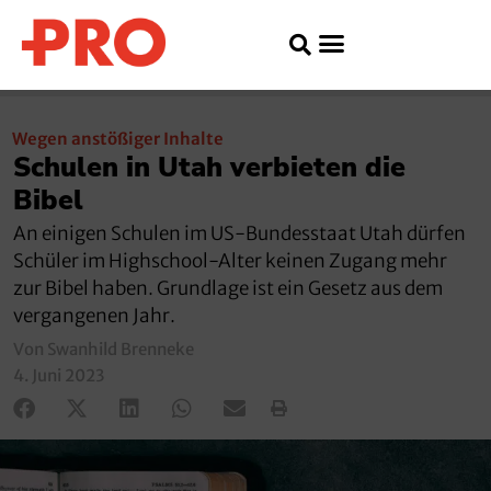
Wegen anstößiger Inhalte
Schulen in Utah verbieten die
Bibel
An einigen Schulen im US-Bundesstaat Utah dürfen
Schüler im Highschool-Alter keinen Zugang mehr
zur Bibel haben. Grundlage ist ein Gesetz aus dem
vergangenen Jahr.
Von Swanhild Brenneke
4. Juni 2023