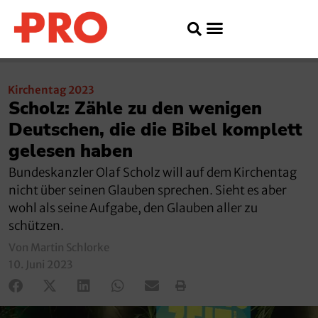
Kirchentag 2023
Scholz: Zähle zu den wenigen
Deutschen, die die Bibel komplett
gelesen haben
Bundeskanzler Olaf Scholz will auf dem Kirchentag
nicht über seinen Glauben sprechen. Sieht es aber
wohl als seine Aufgabe, den Glauben aller zu
schützen.
Von Martin Schlorke
10. Juni 2023