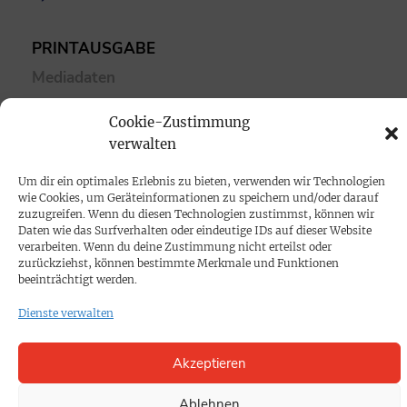
PRINTAUSGABE
Mediadaten
Cookie-Zustimmung
PROKOMPAKT
verwalten
Impressum
Um dir ein optimales Erlebnis zu bieten, verwenden wir Technologien
wie Cookies, um Geräteinformationen zu speichern und/oder darauf
SPENDEN
zuzugreifen. Wenn du diesen Technologien zustimmst, können wir
Daten wie das Surfverhalten oder eindeutige IDs auf dieser Website
Datenschutz
verarbeiten. Wenn du deine Zustimmung nicht erteilst oder
zurückziehst, können bestimmte Merkmale und Funktionen
beeinträchtigt werden.
KONTAKT
Dienste verwalten
Cookie-Richtlinie
Akzeptieren
Ablehnen