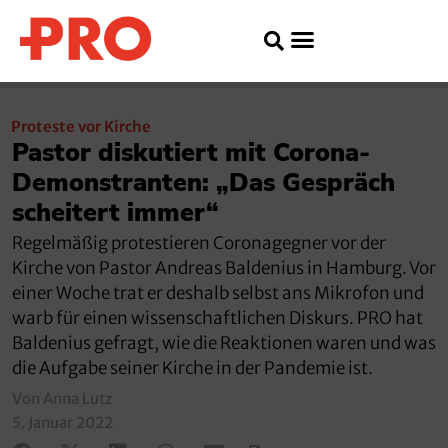
Proteste vor Kirche
Pastor diskutiert mit Corona-
Demonstranten: „Das Gespräch
scheitert immer“
Regelmäßig protestieren Coronagegner vor der
Kirche von Pastor Andreas Baldenius in Hamburg. Vor
einer Woche trat er deshalb selbst ans Mikrofon und
warb für einen wissenschaftlichen Diskurs. PRO hat
Baldenius gefragt, wie die Reaktionen waren und was
die Aufgabe seiner Kirche in der Pandemie ist.
Von Anna Lutz
5. Januar 2022