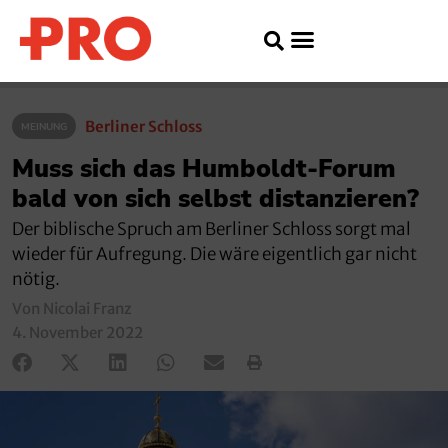
Berliner Schloss
MEINUNG
Muss sich das Humboldt-Forum
bald von sich selbst distanzieren?
Der biblische Spruch am Berliner Schloss sorgt mal
wieder für Aufregung. Die wäre eigentlich gar nicht
nötig.
Von Nicolai Franz
4. November 2022