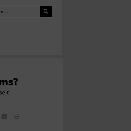
ums?
seit