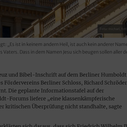
Foto: micharl_fot
gt: „Es ist in keinem andern Heil, ist auch kein anderer N
Vaters. Dass in dem Namen Jesu sich beugen sollen aller de
euz und Bibel-Inschrift auf dem Berliner Humboldt
s Fördervereins Berliner Schloss, Richard Schröder
t. Die geplante Informationstafel auf der
dt-Forums liefere „eine klassenkämpferische
er kritischen Überprüfung nicht standhalte, sagte
rklärten sich daraus, dass sich Friedrich Wilhelm I