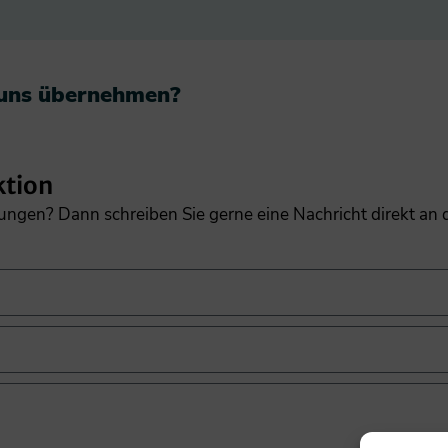
 uns übernehmen?​
ktion
gungen? Dann schreiben Sie gerne eine Nachricht direkt an