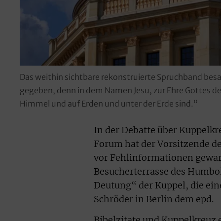
Das weithin sichtbare rekonstruierte Spruchband besa
gegeben, denn in dem Namen Jesu, zur Ehre Gottes des 
Himmel und auf Erden und unter der Erde sind.“
In der Debatte über Kuppelkr
Forum hat der Vorsitzende de
vor Fehlinformationen gewarn
Besucherterrasse des Humbol
Deutung“ der Kuppel, die ein
Schröder in Berlin dem epd.
Bibelzitate und Kuppelkreuz e