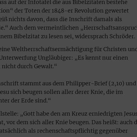
ass auf der Infotafel die aus Bibelzitaten bestehe
tion“ der Toten der 1848-er Revolution gewertet
iß nichts davon, dass die Inschrift damals als
de.“ Auch dem vermeintlichen „Herrschaftsanspru
nem Bibelzitat zu lesen sei, widersprach Schröder.
ine Weltherrschaftsermächtigung für Christen un
 Unterwerfung Ungläubiger: „Es kennt nur einen
 nicht durch Gewalt.“
nschrift stammt aus dem Philipper-Brief (2,10) und
su sich beugen sollen aller derer Knie, die im
ter der Erde sind.“
lstelle: „Gott habe den am Kreuz erniedrigten Jesu
 vor dem sich aller Knie beugen. Das heißt: auch d
tatsächlich als rechenschaftspflichtig gegenüber