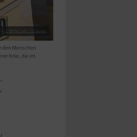
o |
CC BY-NC-ND 2.0 Generic
ame den Menschen
rer Knie, die im
-
,
V.