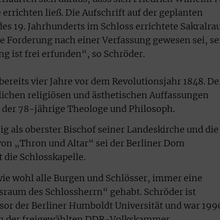
 errichten ließ. Die Aufschrift auf der geplanten
 des 19. Jahrhunderts im Schloss errichtete Sakralr
he Forderung nach einer Verfassung gewesen sei, se
 ist frei erfunden“, so Schröder.
ereits vier Jahre vor dem Revolutionsjahr 1848. De
lichen religiösen und ästhetischen Auffassungen
 der 78-jährige Theologe und Philosoph.
ig als oberster Bischof seiner Landeskirche und die
on „Thron und Altar“ sei der Berliner Dom
die Schlosskapelle.
wie wohl alle Burgen und Schlösser, immer eine
tsraum des Schlossherrn“ gehabt. Schröder ist
sor der Berliner Humboldt Universität und war 199
in der freigewählten DDR-Volkskammer.