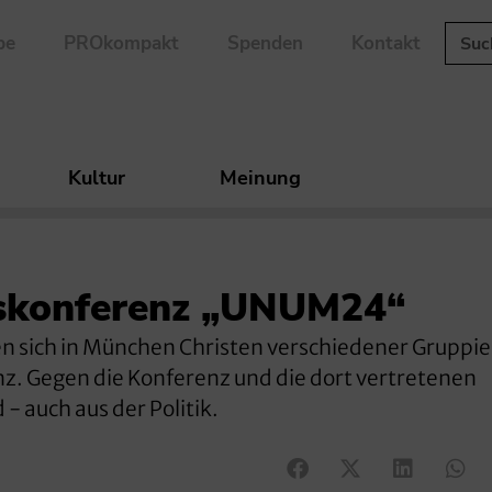
be
PROkompakt
Spenden
Kontakt
Kultur
Meinung
nskonferenz „UNUM24“
 sich in München Christen verschiedener Gruppi
 Gegen die Konferenz und die dort vertretenen
- auch aus der Politik.