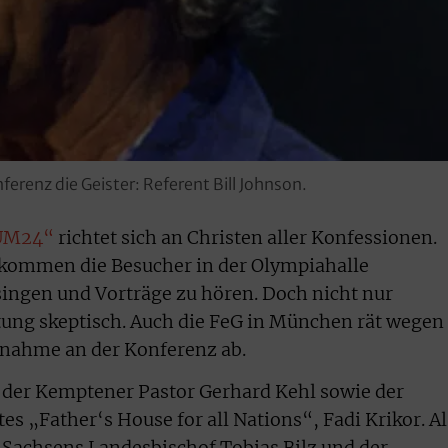
renz die Geister: Referent Bill Johnson.
UM24“
richtet sich an Christen aller Konfessionen.
kommen die Besucher in der Olympiahalle
ingen und Vorträge zu hören. Doch nicht nur
ltung skeptisch. Auch die FeG in München rät wegen
lnahme an der Konferenz ab.
z der Kemptener Pastor Gerhard Kehl sowie der
es „Father‘s House for all Nations“, Fadi Krikor. Al
 Sachsens Landesbischof Tobias Bilz und der