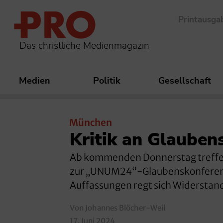
Printausga
Das christliche Medienmagazin
Medien
Politik
Gesellschaft
München
Kritik an Glaube
Ab kommenden Donnerstag treffen
zur „UNUM24“-Glaubenskonferenz.
Auffassungen regt sich Widerstand 
Von Johannes Blöcher-Weil
17. Juni 2024