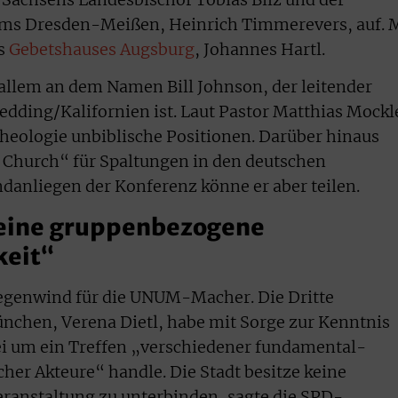
tums Dresden-Meißen, Heinrich Timmerevers, auf. 
es
Gebetshauses Augsburg
, Johannes Hartl.
r allem an dem Namen Bill Johnson, der leitender
edding/Kalifornien ist. Laut Pastor Matthias Mockl
stheologie unbiblische Positionen. Darüber hinaus
l Church“ für Spaltungen in den deutschen
ndanliegen der Konferenz könne er aber teilen.
eine gruppenbezogene
keit“
 Gegenwind für die UNUM-Macher. Die Dritte
nchen, Verena Dietl, habe mit Sorge zur Kenntnis
i um ein Treffen „verschiedener fundamental-
her Akteure“ handle. Die Stadt besitze keine
Veranstaltung zu unterbinden, sagte die SPD-