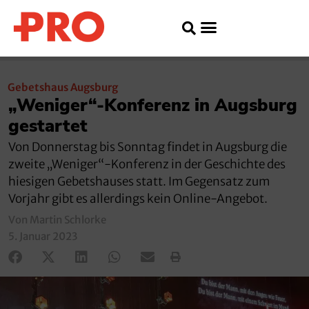
Gebetshaus Augsburg
„Weniger“-Konferenz in Augsburg
gestartet
Von Donnerstag bis Sonntag findet in Augsburg die
zweite „Weniger“-Konferenz in der Geschichte des
hiesigen Gebetshauses statt. Im Gegensatz zum
Vorjahr gibt es allerdings kein Online-Angebot.
Von Martin Schlorke
5. Januar 2023