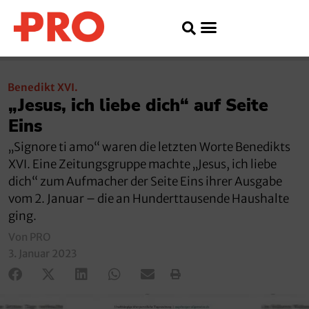
Benedikt XVI.
„Jesus, ich liebe dich“ auf Seite
Eins
„Signore ti amo“ waren die letzten Worte Benedikts
XVI. Eine Zeitungsgruppe machte „Jesus, ich liebe
dich“ zum Aufmacher der Seite Eins ihrer Ausgabe
vom 2. Januar – die an Hunderttausende Haushalte
ging.
Von PRO
3. Januar 2023