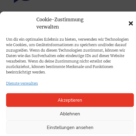
PRINTAUSGABE
Cookie-Zustimmung
verwalten
Mediadaten
Um dir ein optimales Erlebnis zu bieten, verwenden wir Technologien
PROKOMPAKT
wie Cookies, um Geräteinformationen zu speichern und/oder darauf
zuzugreifen. Wenn du diesen Technologien zustimmst, können wir
Impressum
Daten wie das Surfverhalten oder eindeutige IDs auf dieser Website
verarbeiten. Wenn du deine Zustimmung nicht erteilst oder
zurückziehst, können bestimmte Merkmale und Funktionen
SPENDEN
beeinträchtigt werden.
Datenschutz
Dienste verwalten
KONTAKT
Akzeptieren
Cookie-Richtlinie
Ablehnen
Einstellungen ansehen