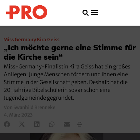
Miss Germany Kira Geiss
„Ich möchte gerne eine Stimme für
die Kirche sein“
Miss-Germany-Finalistin Kira Geiss hat ein großes
Anliegen: Junge Menschen fördern und ihnen eine
Stimme in der Gesellschaft geben. Deshalb hat die
20-jährige Bibelschülerin sogar schon eine
Jugendgemeinde gegründet.
Von Swanhild Brenneke
4. März 2023