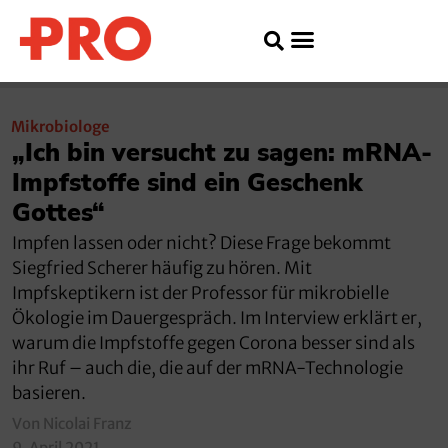
Mikrobiologe
„Ich bin versucht zu sagen: mRNA-
Impfstoffe sind ein Geschenk
Gottes“
Impfen lassen oder nicht? Diese Frage bekommt
Siegfried Scherer häufig zu hören. Mit
Impfskeptikern ist der Professor für mikrobielle
Ökologie im Dauergespräch. Im Interview erklärt er,
warum die Impfstoffe gegen Corona besser sind als
ihr Ruf – auch die, die auf der mRNA-Technologie
basieren.
Von Nicolai Franz
9. April 2021