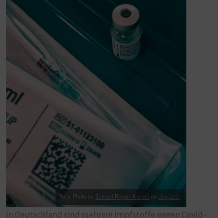
Foto: Photo by
Samuel Regan-Asante
on
Unsplash
In Deutschland sind mehrere Impfstoffe gegen Covid-