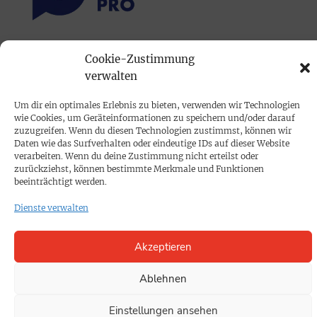
PRINTAUSGABE
Cookie-Zustimmung
verwalten
Mediadaten
Um dir ein optimales Erlebnis zu bieten, verwenden wir Technologien
PROKOMPAKT
wie Cookies, um Geräteinformationen zu speichern und/oder darauf
zuzugreifen. Wenn du diesen Technologien zustimmst, können wir
Impressum
Daten wie das Surfverhalten oder eindeutige IDs auf dieser Website
verarbeiten. Wenn du deine Zustimmung nicht erteilst oder
zurückziehst, können bestimmte Merkmale und Funktionen
SPENDEN
beeinträchtigt werden.
Datenschutz
Dienste verwalten
KONTAKT
Akzeptieren
Cookie-Richtlinie
Ablehnen
Einstellungen ansehen