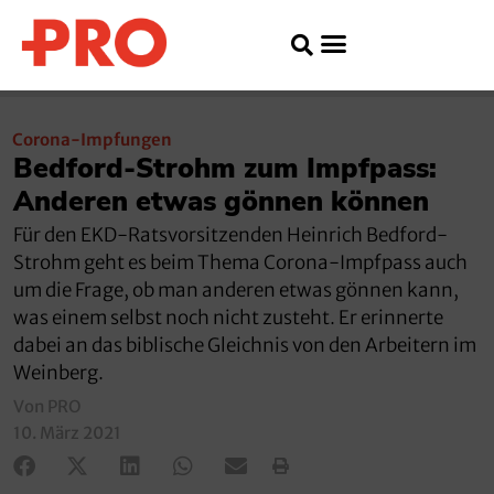
Corona-Impfungen
Bedford-Strohm zum Impfpass:
Anderen etwas gönnen können
Für den EKD-Ratsvorsitzenden Heinrich Bedford-
Strohm geht es beim Thema Corona-Impfpass auch
um die Frage, ob man anderen etwas gönnen kann,
was einem selbst noch nicht zusteht. Er erinnerte
dabei an das biblische Gleichnis von den Arbeitern im
Weinberg.
Von PRO
10. März 2021