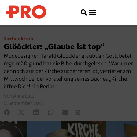
Kirchenkritik
Glööckler: „Glaube ist top“
Modedesigner Harald Glööckler glaubt an Gott, betet
regelmäßig und hat die Bibel durchgelesen. Warum er
dennoch aus der Kirche ausgetreten ist, verriet er am
Mittwoch bei der Vorstellung seines Buches „Kirche,
öffne Dich!“ in Berlin.
Von Anna Lutz
5. September 2018