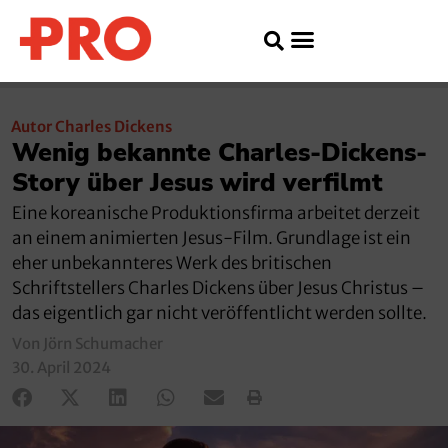
Autor Charles Dickens
Wenig bekannte Charles-Dickens-
Story über Jesus wird verfilmt
Eine koreanische Produktionsfirma arbeitet derzeit
an einem animierten Jesus-Film. Grundlage ist ein
eher unbekannteres Werk des britischen
Schriftstellers Charles Dickens über Jesus Christus –
das eigentlich gar nicht veröffentlicht werden sollte.
Von Jörn Schumacher
30. April 2024