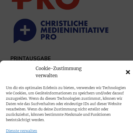
PRINTAUSGABE
Mediadaten
Cookie-Zustimmung
verwalten
PROKOMPAKT
Um dir ein optimales Erlebnis zu bieten, verwenden wir Technologien
wie Cookies, um Geräteinformationen zu speichern und/oder darauf
Impressum
zuzugreifen. Wenn du diesen Technologien zustimmst, können wir
Daten wie das Surfverhalten oder eindeutige IDs auf dieser Website
verarbeiten. Wenn du deine Zustimmung nicht erteilst oder
SPENDEN
zurückziehst, können bestimmte Merkmale und Funktionen
beeinträchtigt werden.
Datenschutz
Dienste verwalten