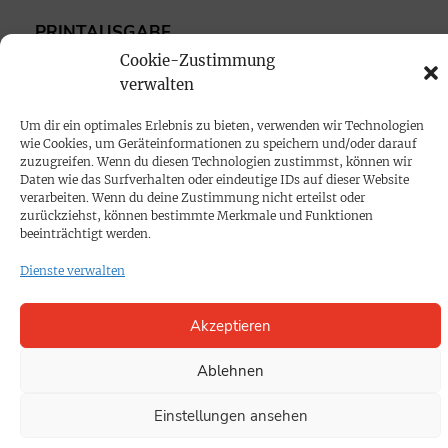
PRINTAUSGABE
Cookie-Zustimmung
Mediadaten
verwalten
PROKOMPAKT
Um dir ein optimales Erlebnis zu bieten, verwenden wir Technologien
wie Cookies, um Geräteinformationen zu speichern und/oder darauf
Impressum
zuzugreifen. Wenn du diesen Technologien zustimmst, können wir
Daten wie das Surfverhalten oder eindeutige IDs auf dieser Website
verarbeiten. Wenn du deine Zustimmung nicht erteilst oder
SPENDEN
zurückziehst, können bestimmte Merkmale und Funktionen
beeinträchtigt werden.
Datenschutz
Dienste verwalten
KONTAKT
Akzeptieren
Cookie-Richtlinie
Ablehnen
Einstellungen ansehen