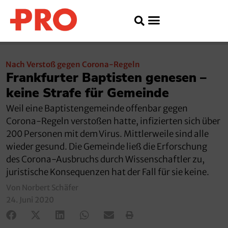
Nach Verstoß gegen Corona-Regeln
Frankfurter Baptisten genesen –
keine Strafe für Gemeinde
Weil eine Baptistengemeinde offenbar gegen
Corona-Regeln verstoßen hatte, infizierten sich über
200 Personen mit dem Virus. Mittlerweile sind alle
wieder gesund. Die Gemeinde ließ die Erforschung
des Corona-Ausbruchs durch Wissenschaftler zu,
juristische Konsequenzen hat der Fall für sie keine.
Von Norbert Schäfer
24. Juni 2020