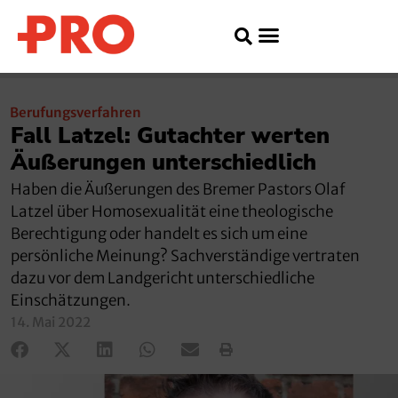
Berufungsverfahren
Fall Latzel: Gutachter werten
Äußerungen unterschiedlich
Haben die Äußerungen des Bremer Pastors Olaf
Latzel über Homosexualität eine theologische
Berechtigung oder handelt es sich um eine
persönliche Meinung? Sachverständige vertraten
dazu vor dem Landgericht unterschiedliche
Einschätzungen.
14. Mai 2022