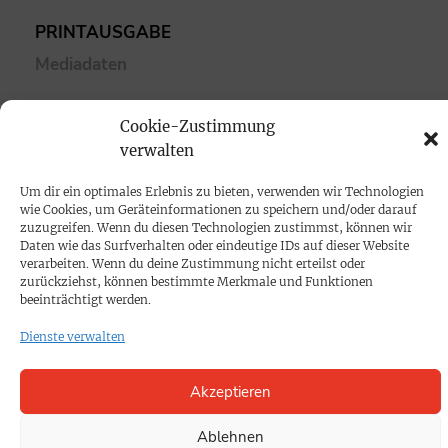
PRINTAUSGABE
Mediadaten
PROKOMPAKT
Cookie-Zustimmung
verwalten
Impressum
Um dir ein optimales Erlebnis zu bieten, verwenden wir Technologien
SPENDEN
wie Cookies, um Geräteinformationen zu speichern und/oder darauf
zuzugreifen. Wenn du diesen Technologien zustimmst, können wir
Datenschutz
Daten wie das Surfverhalten oder eindeutige IDs auf dieser Website
verarbeiten. Wenn du deine Zustimmung nicht erteilst oder
zurückziehst, können bestimmte Merkmale und Funktionen
KONTAKT
beeinträchtigt werden.
Cookie-Richtlinie
Dienste verwalten
Akzeptieren
Ablehnen