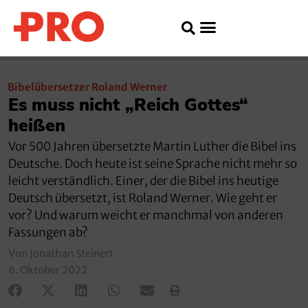
Bibelübersetzer Roland Werner
Es muss nicht „Reich Gottes“
heißen
Vor 500 Jahren übersetzte Martin Luther die Bibel ins
Deutsche. Doch heute ist seine Sprache nicht mehr so
leicht verständlich. Einer, der die Bibel ins heutige
Deutsch übersetzt, ist Roland Werner. Wie geht er
vor? Und warum weicht er manchmal von anderen
Fassungen ab?
Von Jonathan Steinert
6. Oktober 2022