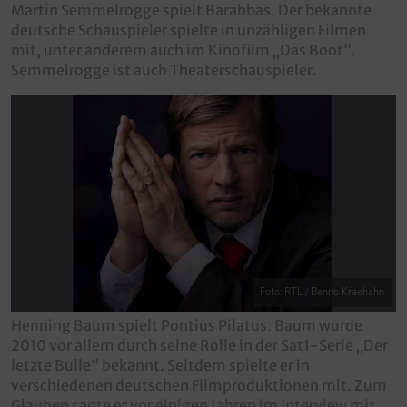
Martin Semmelrogge spielt Barabbas. Der bekannte
deutsche Schauspieler spielte in unzähligen Filmen
mit, unter anderem auch im Kinofilm „Das Boot“.
Semmelrogge ist auch Theaterschauspieler.
Foto: RTL / Benno Kraehahn
Henning Baum spielt Pontius Pilatus. Baum wurde
2010 vor allem durch seine Rolle in der Sat1-Serie „Der
letzte Bulle“ bekannt. Seitdem spielte er in
verschiedenen deutschen Filmproduktionen mit. Zum
Glauben sagte er vor einigen Jahren im Interview mit