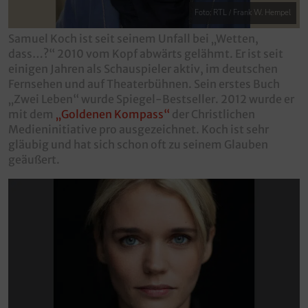
Foto: RTL / Frank W. Hempel
Samuel Koch ist seit seinem Unfall bei „Wetten,
dass…?“ 2010 vom Kopf abwärts gelähmt. Er ist seit
einigen Jahren als Schauspieler aktiv, im deutschen
Fernsehen und auf Theaterbühnen. Sein erstes Buch
„Zwei Leben“ wurde Spiegel-Bestseller. 2012 wurde er
mit dem
„Goldenen Kompass“
der Christlichen
Medieninitiative pro ausgezeichnet. Koch ist sehr
gläubig und hat sich schon oft zu seinem Glauben
geäußert.