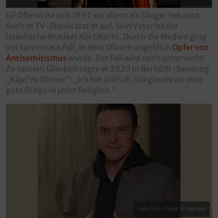
Gil Ofarim ist seit 1997 vor allem als Sänger bekannt.
Auch in TV-Shows trat er auf. Sein Vater ist der
israelische Musiker Abi Ofarim. Durch die Medien ging
vor kurzem ein Fall, in dem Ofarim angeblich
Opfer von
Antisemitismus
wurde. Der Fall wird noch untersucht.
Zu seinem Glauben sagte er 2020 in der NDR-Sendung
„Käpt’ns Dinner“: „Ich bin jüdisch, ich glaube an viele
gute Dinge in jeder Religion.“
Foto: RTL / Frank W. Hempel