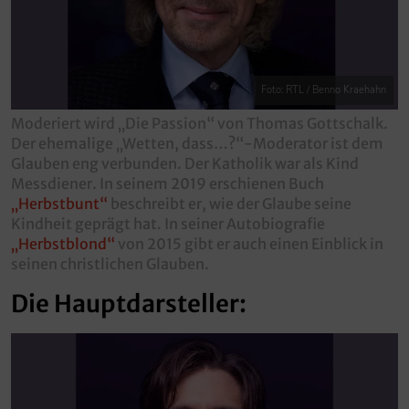
Foto: RTL / Benno Kraehahn
Moderiert wird „Die Passion“ von Thomas Gottschalk.
Der ehemalige „Wetten, dass…?“-Moderator ist dem
Glauben eng verbunden. Der Katholik war als Kind
Messdiener. In seinem 2019 erschienen Buch
„Herbstbunt“
beschreibt er, wie der Glaube seine
Kindheit geprägt hat. In seiner Autobiografie
„Herbstblond“
von 2015 gibt er auch einen Einblick in
seinen christlichen Glauben.
Die Hauptdarsteller: