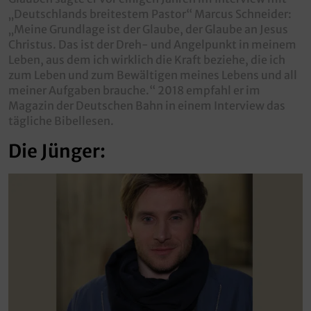
„Deutschlands breitestem Pastor“ Marcus Schneider:
„Meine Grundlage ist der Glaube, der Glaube an Jesus
Christus. Das ist der Dreh- und Angelpunkt in meinem
Leben, aus dem ich wirklich die Kraft beziehe, die ich
zum Leben und zum Bewältigen meines Lebens und all
meiner Aufgaben brauche.“ 2018 empfahl er im
Magazin der Deutschen Bahn in einem Interview das
tägliche Bibellesen.
Die Jünger: