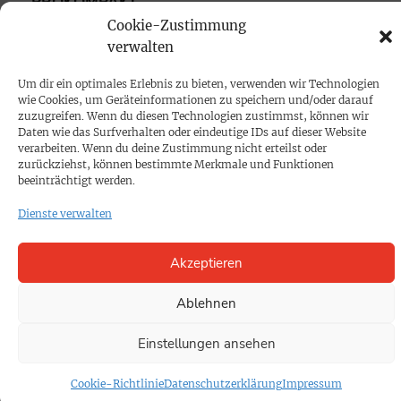
PROKOMPAKT
Cookie-Zustimmung
Impressum
verwalten
SPENDEN
Um dir ein optimales Erlebnis zu bieten, verwenden wir Technologien
wie Cookies, um Geräteinformationen zu speichern und/oder darauf
Datenschutz
zuzugreifen. Wenn du diesen Technologien zustimmst, können wir
Daten wie das Surfverhalten oder eindeutige IDs auf dieser Website
verarbeiten. Wenn du deine Zustimmung nicht erteilst oder
KONTAKT
zurückziehst, können bestimmte Merkmale und Funktionen
beeinträchtigt werden.
Cookie-Richtlinie
Dienste verwalten
Akzeptieren
Ablehnen
Einstellungen ansehen
Cookie-Richtlinie
Datenschutzerklärung
Impressum