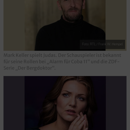
Foto: RTL / Frank W. Hempel
Mark Keller spielt Judas. Der Schauspieler ist bekannt
für seine Rollen bei „Alarm für Coba 11“ und die ZDF-
Serie „Der Bergdoktor“.