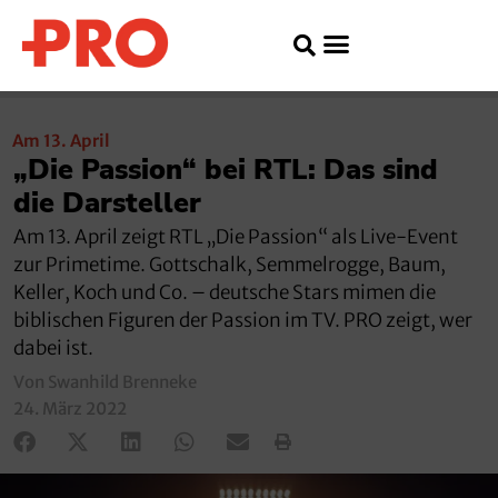
Am 13. April
„Die Passion“ bei RTL: Das sind
die Darsteller
Am 13. April zeigt RTL „Die Passion“ als Live-Event
zur Primetime. Gottschalk, Semmelrogge, Baum,
Keller, Koch und Co. – deutsche Stars mimen die
biblischen Figuren der Passion im TV. PRO zeigt, wer
dabei ist.
Von Swanhild Brenneke
24. März 2022