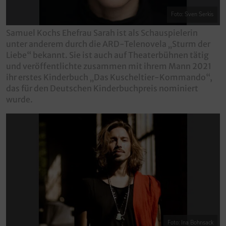
Foto: Sven Serkis
Samuel Kochs Ehefrau Sarah ist als Schauspielerin
unter anderem durch die ARD-Telenovela „Sturm der
Liebe“ bekannt. Sie ist auch auf Theaterbühnen tätig
und veröffentlichte zusammen mit ihrem Mann 2021
ihr erstes Kinderbuch „Das Kuscheltier-Kommando“,
das für den Deutschen Kinderbuchpreis nominiert
wurde.
Foto: Ina Bohnsack