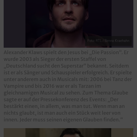
Foto: RTL / Benno Kraehahn
Alexander Klaws spielt den Jesus bei „Die Passion“. Er
wurde 2003 als Sieger der ersten Staffel von
„Deutschland sucht den Superstar“ bekannt. Seitdem
ist er als Sänger und Schauspieler erfolgreich. Er spielte
unter anderem auch in Musicals mit: 2006 bei Tanz der
Vampire und bis 2016 war er als Tarzan im
gleichnamigen Musical zu sehen. Zum Thema Glaube
sagte er auf der Pressekonferenz des Events: „Der
bestärkt einen, in allem, was man tut. Wenn man an
nichts glaubt, ist man auch ein Stück weit leer von
innen. Jeder muss seinen eigenen Glauben finden.“