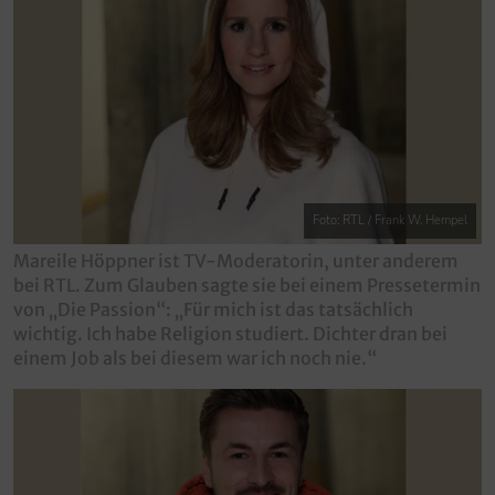
Foto: RTL / Frank W. Hempel
Mareile Höppner ist TV-Moderatorin, unter anderem
bei RTL. Zum Glauben sagte sie bei einem Pressetermin
von „Die Passion“: „Für mich ist das tatsächlich
wichtig. Ich habe Religion studiert. Dichter dran bei
einem Job als bei diesem war ich noch nie.“