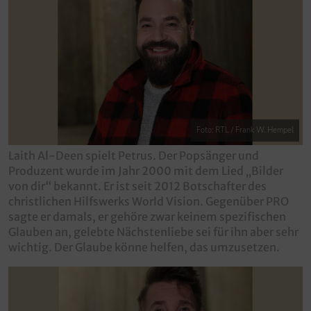
Foto: RTL / Frank W. Hempel
Laith Al-Deen spielt Petrus. Der Popsänger und
Produzent wurde im Jahr 2000 mit dem Lied „Bilder
von dir“ bekannt. Er ist seit 2012 Botschafter des
christlichen Hilfswerks World Vision. Gegenüber PRO
sagte er damals, er gehöre zwar keinem spezifischen
Glauben an, gelebte Nächstenliebe sei für ihn aber sehr
wichtig. Der Glaube könne helfen, das umzusetzen.