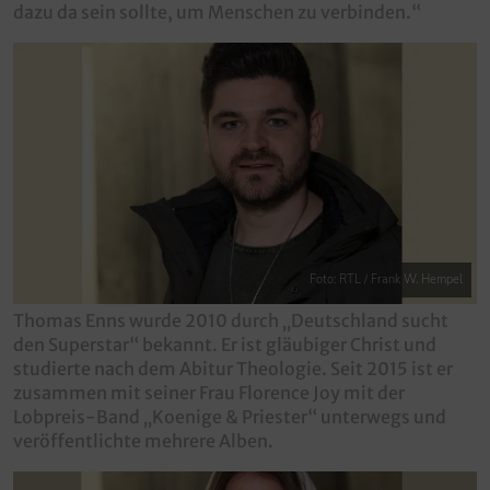
dazu da sein sollte, um Menschen zu verbinden.“
Foto: RTL / Frank W. Hempel
Thomas Enns wurde 2010 durch „Deutschland sucht
den Superstar“ bekannt. Er ist gläubiger Christ und
studierte nach dem Abitur Theologie. Seit 2015 ist er
zusammen mit seiner Frau Florence Joy mit der
Lobpreis-Band „Koenige & Priester“ unterwegs und
veröffentlichte mehrere Alben.