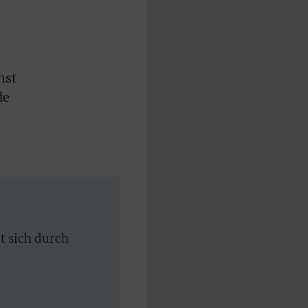
hst
de
rt sich durch