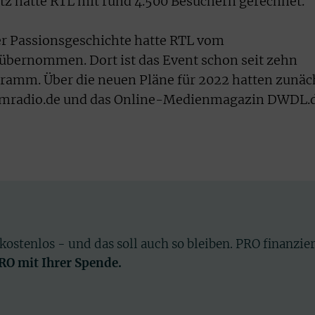
z hatte RTL mit rund 4.500 Besuchern gerechnet.
er Passionsgeschichte hatte RTL vom
übernommen. Dort ist das Event schon seit zehn
gramm. Über die neuen Pläne für 2022 hatten zunäc
omradio.de und das Online-Medienmagazin DWDL.
 kostenlos - und das soll auch so bleiben. PRO finanzie
PRO mit Ihrer Spende.