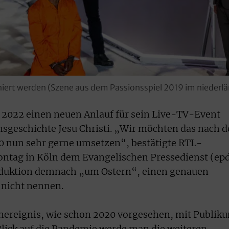
eniert werden (Szene aus dem Passionsspiel 2019 im niederl
 2022 einen neuen Anlauf für sein Live-TV-Event
nsgeschichte Jesu Christi. „Wir möchten das nach d
 nun sehr gerne umsetzen“, bestätigte RTL-
ontag in Köln dem Evangelischen Pressedienst (epd
oduktion demnach „um Ostern“, einen genauen
 nicht nennen.
ereignis, wie schon 2020 vorgesehen, mit Publik
Blick auf die Pandemie werde man die weiteren