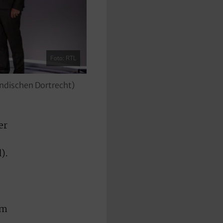
Foto: RTL
ändischen Dortrecht)
er
).
um