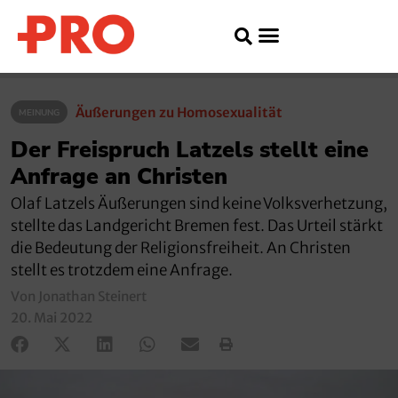
Äußerungen zu Homosexualität
MEINUNG
Der Freispruch Latzels stellt eine
Anfrage an Christen
Olaf Latzels Äußerungen sind keine Volksverhetzung,
stellte das Landgericht Bremen fest. Das Urteil stärkt
die Bedeutung der Religionsfreiheit. An Christen
stellt es trotzdem eine Anfrage.
Von Jonathan Steinert
20. Mai 2022