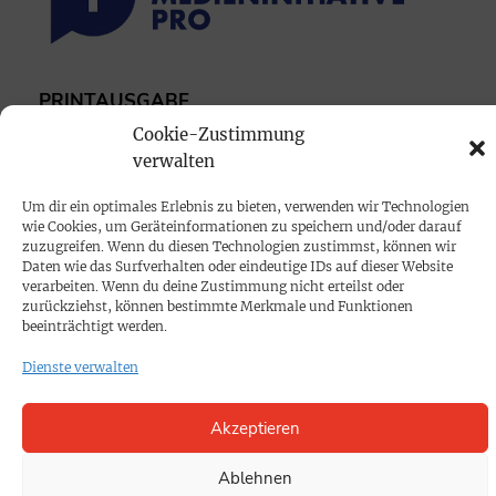
PRINTAUSGABE
Mediadaten
Cookie-Zustimmung
verwalten
PROKOMPAKT
Um dir ein optimales Erlebnis zu bieten, verwenden wir Technologien
wie Cookies, um Geräteinformationen zu speichern und/oder darauf
Impressum
zuzugreifen. Wenn du diesen Technologien zustimmst, können wir
Daten wie das Surfverhalten oder eindeutige IDs auf dieser Website
verarbeiten. Wenn du deine Zustimmung nicht erteilst oder
SPENDEN
zurückziehst, können bestimmte Merkmale und Funktionen
beeinträchtigt werden.
Datenschutz
Dienste verwalten
KONTAKT
Akzeptieren
Cookie-Richtlinie
Ablehnen