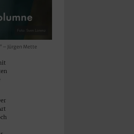
Foto: Sven Lorenz
“ – Jürgen Mette
mit
ten
e
Der
Art
och
er