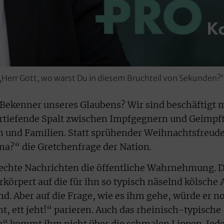
‚Herr Gott, wo warst Du in diesem Bruchteil von Sekunden?‘
 Bekenner unseres Glaubens? Wir sind beschäftigt 
 vertiefende Spalt zwischen Impfgegnern und Geimpf
 und Familien. Statt sprühender Weihnachtsfreud
ona?“ die Gretchenfrage der Nation.
chte Nachrichten die öffentliche Wahrnehmung. 
örpert auf die für ihn so typisch näselnd kölsche 
d. Aber auf die Frage, wie es ihm gehe, würde er n
eht, ett jeht!“ parieren. Auch das rheinisch-typische
ge“ kommt ihm nicht über die schmalen Lippen. Jed