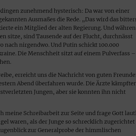
klingen zunehmend hysterisch: Da war von einer
gekannten Ausmaßes die Rede. „Das wird das bitter
ierte ein Mitglied der alten Regierung. Und währe
n sitze, sind Tausende auf der Flucht, durchnässt
o nach nirgendwo. Und Putin schickt 100.000
kraine. Die Menschheit sitzt auf einem Pulverfass –
chen.
eibe, erreicht uns die Nachricht von guten Freunde
gestern Abend überfahren wurde. Die Ärzte kämpfte
tverletzten Jungen, aber sie konnten ihn nicht
ch meine Schreibarbeit zur Seite und frage Gott laut
el waren, als der Junge so schrecklich zugerichtet
Augenblick zur Generalprobe der himmlischen