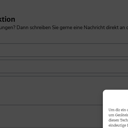
ktion
gungen? Dann schreiben Sie gerne eine Nachricht direkt an
Um dir ein 
um Gerätei
diesen Tech
eindeutige 