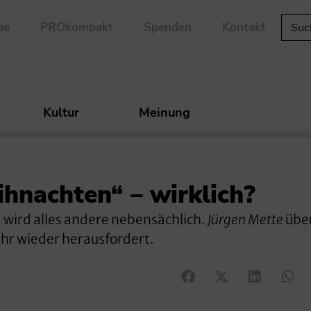
be
PROkompakt
Spenden
Kontakt
Kultur
Meinung
ihnachten“ – wirklich?
, wird alles andere nebensächlich.
Jürgen Mette
über
ahr wieder herausfordert.