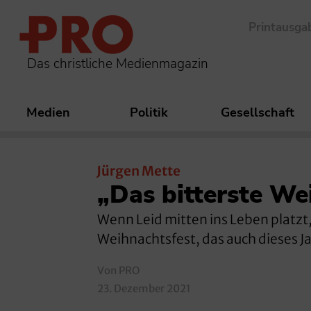
Printausga
Das christliche Medienmagazin
Medien
Politik
Gesellschaft
Jürgen Mette
„Das bitterste We
Wenn Leid mitten ins Leben platzt
Weihnachtsfest, das auch dieses J
Von PRO
23. Dezember 2021