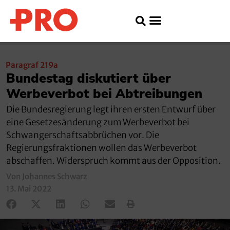
Paragraf 219a
Bundestag diskutiert über
Werbeverbot bei Abtreibungen
Die Bundesregierung legt ihren ersten Entwurf über
eine Gesetzesänderung zum Werbeverbot bei
Schwangerschaftsabbrüchen vor. Die
Regierungsfraktionen wollen das Werbeverbot
abschaffen. Widerspruch kommt aus der Opposition.
Von Johannes Schwarz
13. Mai 2022