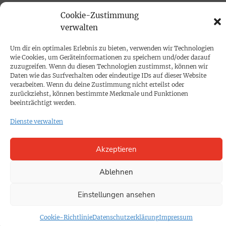
PROKOMPAKT
Cookie-Zustimmung
verwalten
Impressum
Um dir ein optimales Erlebnis zu bieten, verwenden wir Technologien
wie Cookies, um Geräteinformationen zu speichern und/oder darauf
SPENDEN
zuzugreifen. Wenn du diesen Technologien zustimmst, können wir
Datenschutz
Daten wie das Surfverhalten oder eindeutige IDs auf dieser Website
verarbeiten. Wenn du deine Zustimmung nicht erteilst oder
zurückziehst, können bestimmte Merkmale und Funktionen
KONTAKT
beeinträchtigt werden.
Cookie-Richtlinie
Dienste verwalten
Akzeptieren
Ablehnen
Einstellungen ansehen
Cookie-Richtlinie
Datenschutzerklärung
Impressum