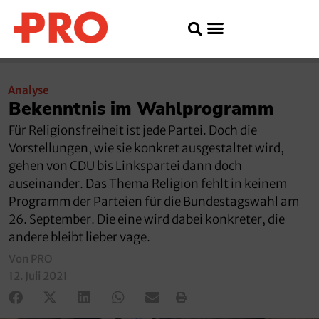
Analyse
Bekenntnis im Wahlprogramm
Für Religionsfreiheit ist jede Partei. Doch die
Vorstellungen, wie sie konkret ausgestaltet wird,
gehen von CDU bis Linkspartei dann doch
auseinander. Das Thema Religion fehlt in keinem
Programm der Parteien für die Bundestagswahl am
26. September. Die eine wird dabei konkreter, die
andere bleibt lieber vage.
Von PRO
12. Juli 2021