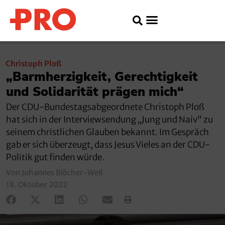
Christoph Ploß
„Barmherzigkeit, Gerechtigkeit
und Solidarität prägen mich“
Der CDU-Bundestagsabgeordnete Christoph Ploß
hat sich in der Interviewsendung „Jung und Naiv“ zu
seinem christlichen Glauben bekannt. Im Gespräch
gab er sich überzeugt, dass Jesus Vieles an der CDU-
Politik gut finden würde.
Von Johannes Blöcher-Weil
18. Oktober 2022