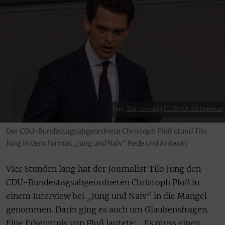
Foto:
Olaf Kosinsky
|
CC BY-SA 3.0 Unported
Der CDU-Bundestagsabgeordnete Christoph Ploß stand Tilo
Jung in dem Format „Jung und Naiv“ Rede und Antwort
Vier Stunden lang hat der Journalist Tilo Jung den
CDU-Bundestagsabgeordneten Christoph Ploß in
einem Interview bei „Jung und Naiv“ in die Mangel
genommen. Darin ging es auch um Glaubensfragen.
Eine Erkenntnis von Ploß lautete: „Es muss einen