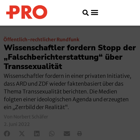
Öffentlich-rechtlicher Rundfunk
Wissenschaftler fordern Stopp der
„Falschberichterstattung“ über
Transsexualität
Wissenschaftler fordern in einer privaten Initiative,
dass ARD und ZDF wieder faktenbasiert über das
Thema Transsexualität berichten. Die Medien
folgten einer ideologischen Agenda und erzeugten
ein „Zerrbild der Realität“.
Von Norbert Schäfer
2. Juni 2022