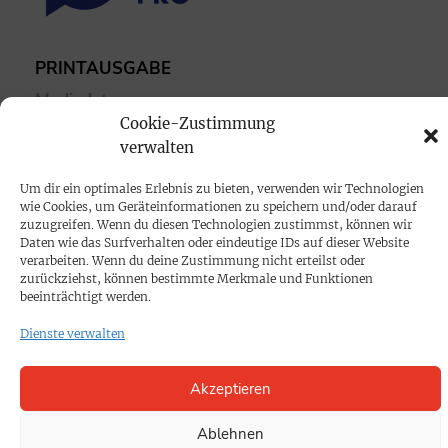
PRINTAUSGABE
Mediadaten
Cookie-Zustimmung
verwalten
PROKOMPAKT
Impressum
Um dir ein optimales Erlebnis zu bieten, verwenden wir Technologien
wie Cookies, um Geräteinformationen zu speichern und/oder darauf
zuzugreifen. Wenn du diesen Technologien zustimmst, können wir
SPENDEN
Daten wie das Surfverhalten oder eindeutige IDs auf dieser Website
verarbeiten. Wenn du deine Zustimmung nicht erteilst oder
Datenschutz
zurückziehst, können bestimmte Merkmale und Funktionen
beeinträchtigt werden.
KONTAKT
Dienste verwalten
Cookie-Richtlinie
Akzeptieren
Ablehnen