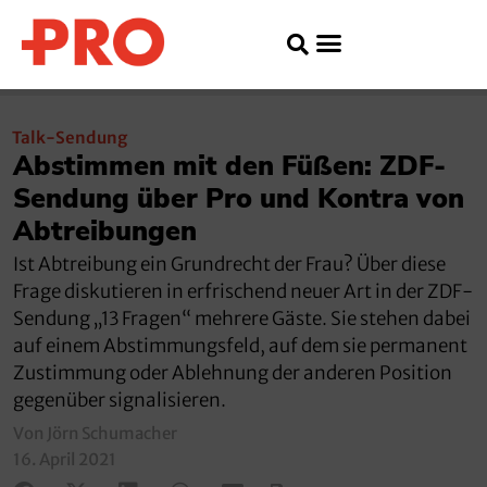
Talk-Sendung
Abstimmen mit den Füßen: ZDF-
Sendung über Pro und Kontra von
Abtreibungen
Ist Abtreibung ein Grundrecht der Frau? Über diese
Frage diskutieren in erfrischend neuer Art in der ZDF-
Sendung „13 Fragen“ mehrere Gäste. Sie stehen dabei
auf einem Abstimmungsfeld, auf dem sie permanent
Zustimmung oder Ablehnung der anderen Position
gegenüber signalisieren.
Von Jörn Schumacher
16. April 2021