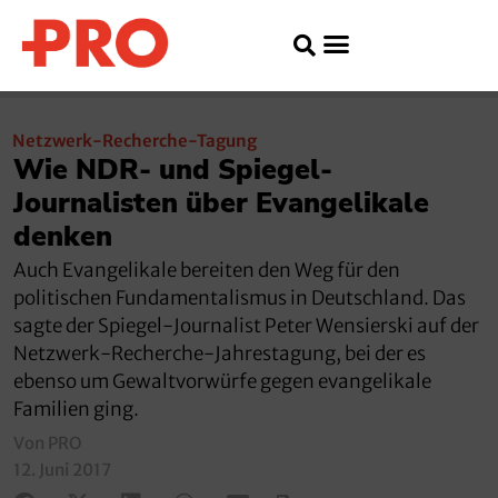
Netzwerk-Recherche-Tagung
Wie NDR- und Spiegel-
Journalisten über Evangelikale
denken
Auch Evangelikale bereiten den Weg für den
politischen Fundamentalismus in Deutschland. Das
sagte der Spiegel-Journalist Peter Wensierski auf der
Netzwerk-Recherche-Jahrestagung, bei der es
ebenso um Gewaltvorwürfe gegen evangelikale
Familien ging.
Von PRO
12. Juni 2017