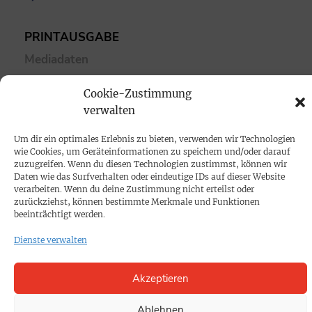
PRINTAUSGABE
Mediadaten
Cookie-Zustimmung
PROKOMPAKT
verwalten
Impressum
Um dir ein optimales Erlebnis zu bieten, verwenden wir Technologien
wie Cookies, um Geräteinformationen zu speichern und/oder darauf
SPENDEN
zuzugreifen. Wenn du diesen Technologien zustimmst, können wir
Daten wie das Surfverhalten oder eindeutige IDs auf dieser Website
Datenschutz
verarbeiten. Wenn du deine Zustimmung nicht erteilst oder
zurückziehst, können bestimmte Merkmale und Funktionen
beeinträchtigt werden.
KONTAKT
Dienste verwalten
Cookie-Richtlinie
Akzeptieren
Ablehnen